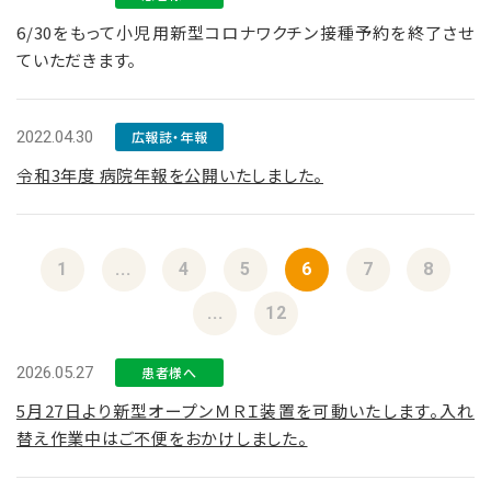
6/30をもって小児用新型コロナワクチン接種予約を終了させ
ていただきます。
2022.04.30
広報誌・年報
令和3年度 病院年報を公開いたしました。
1
...
4
5
6
7
8
...
12
2026.05.27
患者様へ
5月27日より新型オープンＭＲＩ装置を可動いたします。入れ
替え作業中はご不便をおかけしました。