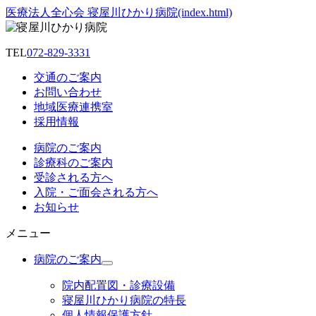
医療法人全心会 寝屋川ひかり病院(index.html)
TEL
072-829-3331
交通のご案内
お問い合わせ
地域医療連携室
採用情報
病院のご案内
診療科のご案内
受診される方へ
入院・ご面会される方へ
お知らせ
メニュー
病院のご案内
院内配置図・診療設備
寝屋川ひかり病院の特長
個人情報保護方針