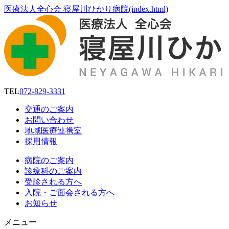
医療法人全心会 寝屋川ひかり病院(index.html)
TEL
072-829-3331
交通のご案内
お問い合わせ
地域医療連携室
採用情報
病院のご案内
診療科のご案内
受診される方へ
入院・ご面会される方へ
お知らせ
メニュー