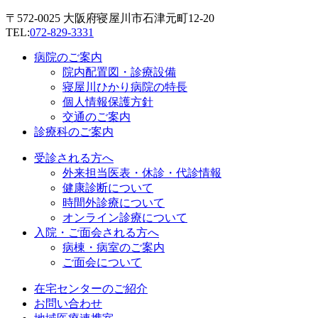
〒572-0025 大阪府寝屋川市石津元町12-20
TEL:
072-829-3331
病院のご案内
院内配置図・診療設備
寝屋川ひかり病院の特長
個人情報保護方針
交通のご案内
診療科のご案内
受診される方へ
外来担当医表・休診・代診情報
健康診断について
時間外診療について
オンライン診療について
入院・ご面会される方へ
病棟・病室のご案内
ご面会について
在宅センターのご紹介
お問い合わせ