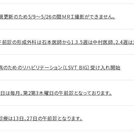
規更新のため5/9～5/26の間ＭＲＩ撮影ができません。
午前診の形成外科は石本医師から1.3.5週は中村医師、2.4週
のためのリハビリテーション（LSVT BIG）受け入れ開始
日は毎月、第2第3木曜日の午前診となっております。
診療は13日、27日の午前診となります。