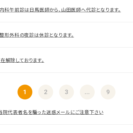
月）内科午前診は日馬医師から、山田医師へ代診となります。
火）整形外科の夜診は休診となります。
在解除しております。
1
2
3
...
9
当院代表者名を騙った迷惑メールにご注意下さい