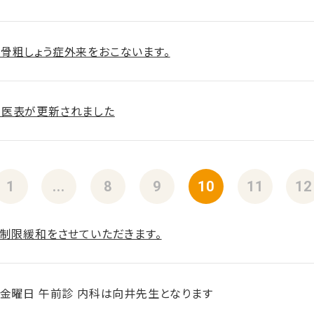
骨粗しょう症外来をおこないます。
医表が更新されました
1
...
8
9
10
11
12
会制限緩和をさせていただきます。
週金曜日 午前診 内科は向井先生となります